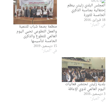
المجلس البلدي زليتن ينظم
إحتفالية بمناسبة الذكري
الخامسة للثورة
18 فبراير، 2016
في "أخبار"
منظمة بصمة شباب للتنمية
والعمل التطوعي تحيي اليوم
العالمي للتطوع والذكرى
الخامسة لتأسيسها
15 ديسمبر، 2019
في "أخبار"
بلدية زليتن تحتضن فعاليات
اليوم العالمي لذوي الإعاقة
3 ديسمبر، 2016
في "أخبار"