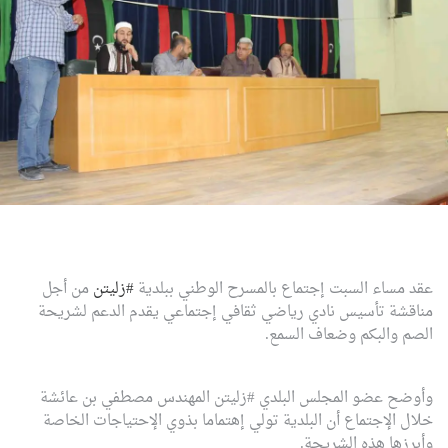
عقد مساء السبت إجتماع بالمسرح الوطني ببلدية
‫#‏
زليتن‬
من أجل
مناقشة تأسيس نادي رياضي ثقافي إجتماعي يقدم الدعم لشريحة
الصم والبكم وضعاف السمع.
وأوضح عضو المجلس البلدي #زليتن المهندس مصطفي بن عائشة
خلال الإجتماع أن البلدية تولي إهتماما بذوي الإحتياجات الخاصة
وأبرزها هذه الشريحة.