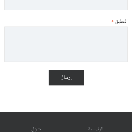
التعليق
*
إرسال
الرئيسية
حــول