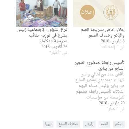
إعلان خاص بشريحة الصم
فرع الشؤون الإجتماعية زليتن
والبكم وضعاف السمع
يشرع في توزيع حقائب
8 مارس، 2016
مدرسية متكاملة
في "الإعلانات"
26 أكتوبر، 2016
في "أخبار"
تأسيس رابطة لمتضرري تفجير
السابع من يناير.
ناقش عدد من أهالي وأسر
شهداء ومفقودي تفجير السابع
من يناير بزليتن مساء اليوم
الثلاثاء تأسيس رابطة تضمهم
كمؤسسة من مؤسسات
29 مارس، 2016
المجتمع المدني من أجل إيلاء
في "أخبار"
الإهتمام بمطالبهم وتذليل
الصعوبات . .الإجتماع الذي
عقد بمدرج الإذاعة المحلية
البكم
الصم
زليتن
ضعاف السمع
ليبيا
استعرض خلاله عدد من الأمور