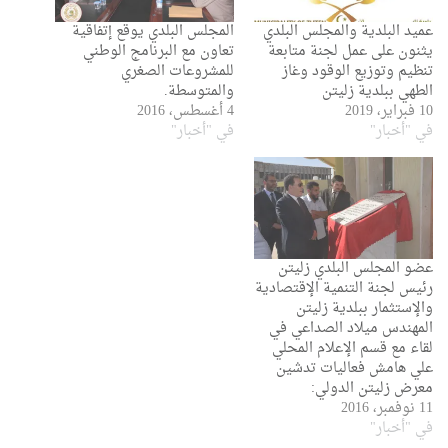
عميد البلدية والمجلس البلدي
المجلس البلدي يوقع إتفاقية
يثنون على عمل لجنة متابعة
تعاون مع البرنامج الوطني
تنظيم وتوزيع الوقود وغاز
للمشروعات الصغري
الطهي ببلدية زليتن
والمتوسطة.
10 فبراير، 2019
4 أغسطس، 2016
في "أخبار"
في "أخبار"
عضو المجلس البلدي زليتن
رئيس لجنة التنمية الإقتصادية
والإستثمار ببلدية زليتن
المهندس ميلاد الصداعي في
لقاء مع قسم الإعلام المحلي
علي هامش فعاليات تدشين
معرض زليتن الدولي:
11 نوفمبر، 2016
في "أخبار"