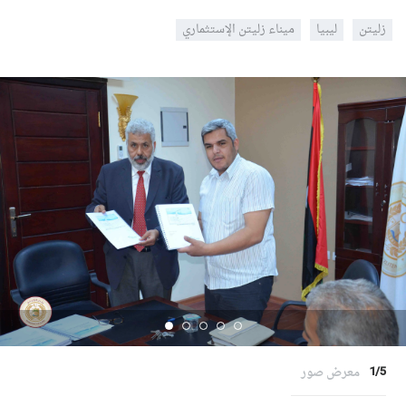
زليتن
ليبيا
ميناء زليتن الإستثماري
معرض صور
1/5