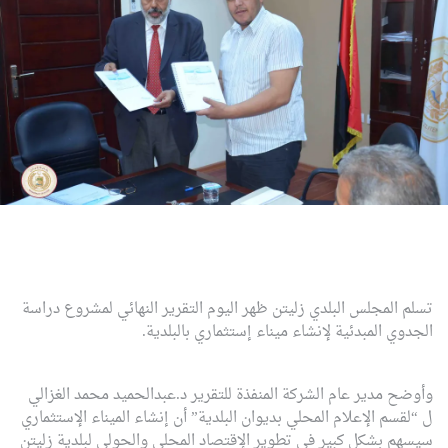
تسلم المجلس البلدي زليتن ظهر اليوم التقرير النهائي لمشروع دراسة
الجدوي المبدئية لإنشاء ميناء إستثماري بالبلدية.
وأوضح مدير عام الشركة المنفذة للتقرير د.عبدالحميد محمد الغزالي
ل “لقسم الإعلام المحلي بديوان البلدية” أن إنشاء الميناء الإستثماري
سيسهم بشكل كبير في تطوير الإقتصاد المحلي والحولي لبلدية زليتن