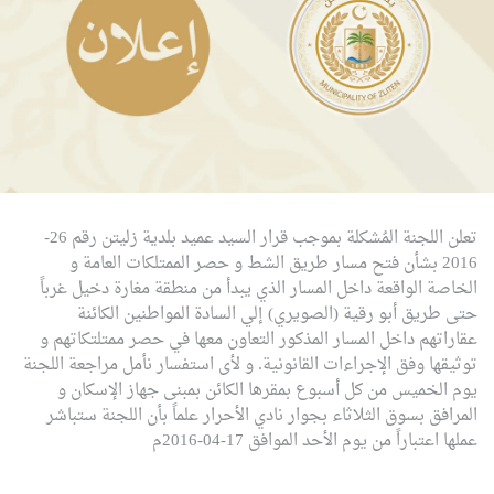
تعلن اللجنة المُشكلة بموجب قرار السيد عميد بلدية زليتن رقم 26-
2016 بشأن فتح مسار طريق الشط و حصر الممتلكات العامة و
الخاصة الواقعة داخل المسار الذي يبدأ من منطقة مغارة دخيل غرباً
حتى طريق أبو رقية (الصويري) إلي السادة المواطنين الكائنة
عقاراتهم داخل المسار المذكور التعاون معها في حصر ممتلتكاتهم و
توثيقها وفق الإجراءات القانونية.
و لأى استفسار نأمل مراجعة اللجنة
يوم الخميس من كل أسبوع بمقرها الكائن بمبنى جهاز الإسكان و
المرافق بسوق الثلاثاء بجوار نادي الأحرار علماً بأن اللجنة ستباشر
عملها اعتباراً من يوم الأحد الموافق 17-04-2016م