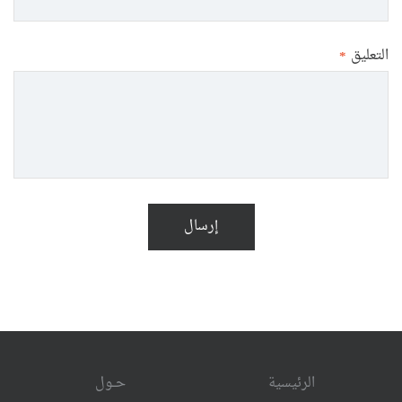
التعليق
*
إرسال
الرئيسية
حــول