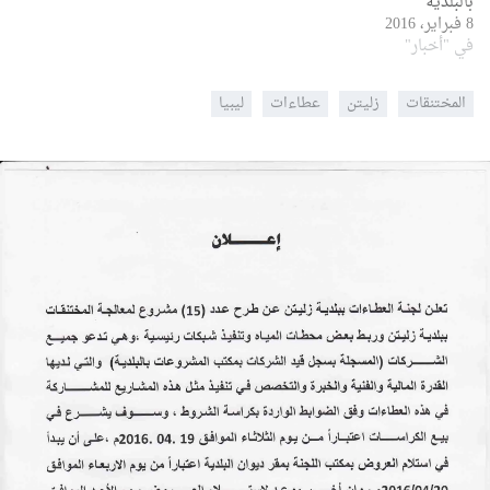
بالبلدية
8 فبراير، 2016
في "أخبار"
المختنقات
زليتن
عطاءات
ليبيا