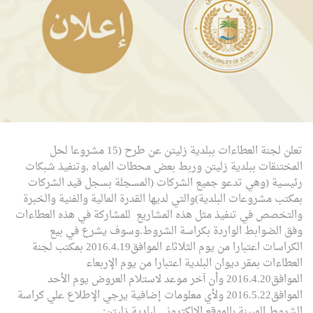
تعلن لجنة العطاءات ببلدية زليتن عن طرح (15 مشروعا لحل
المختنقات ببلدية زليتن وربط بعض محطات المياه ,وتنفيذ شبكات
رئيسية (وهي تدعو جميع الشركات (المسجلة بسجل قيد الشركات
بمكتب مشروعات البلدية)والتي لديها القدرة المالية والفنية والخبرة
والتخصص في تنفيذ مثل هذه المشاريع للمشاركة في هذه العطاءات
وفق الضوابط الواردة بكراسة الشروط.وسوف يشرع في بيع
الكراسات اعتبارا من يوم الثلاثاء الموافق2016.4.19 بمكتب لجنة
العطاءات بمقر ديوان البلدية اعتبارا من يوم الإربعاء
الموافق2016.4.20 وأن آخر موعد لاستلام العروض يوم الأحد
الموافق2016.5.22 ولأي معلومات إضافية يرجي الإطلاع علي كراسة
الشروط المبينة بالموقع الإلكتروني لبلدية زليتن: