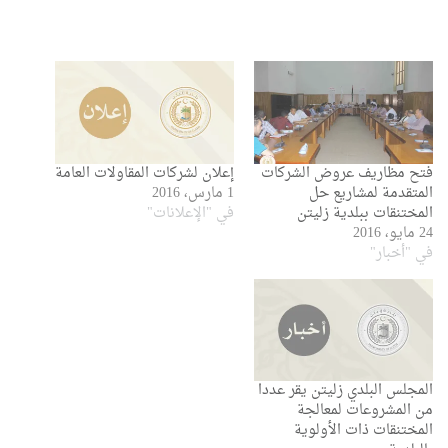
فتح مظاريف عروض الشركات
إعلان لشركات المقاولات العامة
المتقدمة لمشاريع حل
1 مارس، 2016
المختنقات ببلدية زليتن
في "الإعلانات"
24 مايو، 2016
في "أخبار"
المجلس البلدي زليتن يقر عددا
من المشروعات لمعالجة
المختنقات ذات الأولوية