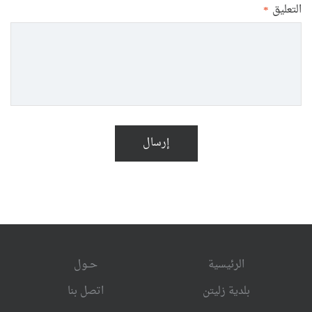
التعليق
*
إرسال
الرئيسية
حــول
بلدية زليتن
اتصل بنا