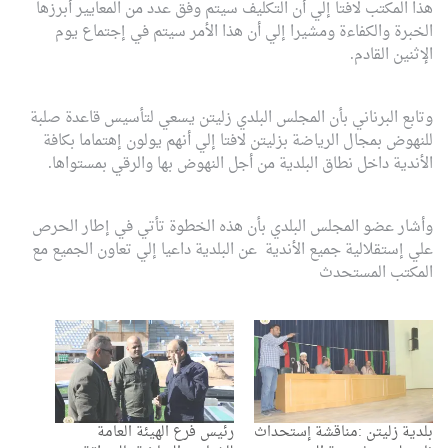
هذا المكتب لافتا إلي أن التكليف سيتم وفق عدد من المعايير أبرزها
الخبرة والكفاءة ومشيرا إلي أن هذا الأمر سيتم في إجتماع يوم
الإثنين القادم.
وتابع البرناني بأن المجلس البلدي زليتن يسعي لتأسيس قاعدة صلبة
للنهوض بمجال الرياضة بزليتن لافتا إلي أنهم يولون إهتماما بكافة
الأندية داخل نطاق البلدية من أجل النهوض بها والرقي بمستواها.
وأشار عضو المجلس البلدي بأن هذه الخطوة تأتي في إطار الحرص
علي إستقلالية جميع الأندية عن البلدية داعيا إلي تعاون الجميع مع
المكتب المستحدث
بلدية زليتن :مناقشة إستحداث
رئيس فرع الهيئة العامة