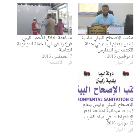
مكتب الإصحاح البيئي ببلدية
مساهمة الهلال الأحمر الليبي
زليتن يعتزم البدء في حملة
فرع زليتن في الحملة التوعوية
للكشف عن المدارس.
الشاملة
1 نوفمبر، 2016
7 أغسطس، 2016
في "أخبار"
في "الأنشطة"
الإصحاح البيئي بزليتن:ينظم
زيارات ميدانية لمتابعة توفر
الإشتراطات في مياه الشرب .
12 يوليو، 2016
في "أخبار"