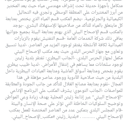
متكامل بأجهزة حديثة تحت إشراف مهندسي مياه حيث يعد المختبر
من أبرز المختبرات علي المنطقة الوسطي وتجري فيه التحاليل
الكيميائية والجرثومية.
-يضم المكتب قسم المياه الذي يختص بمتابعة
كل مايتعلق بالمياه للتأكد من صلاحيتها للإستهلاك البشري.
-يوجد
بالمكتب قسم الإصحاح البيئي الذي يهتم بمتابعة البيئة بجميع جوانبها
بمافي ذلك شركة الخدمات العامة
-قسم التفتيش:يقوم بالزيارات
الميدانية لكافة الأنشطة يفتقر لوجود المزيد من العناصر.
-لدينا تنسيق
وتعاون مع جهاز الحرس البلدي حيث يعد مكتب الإصحاح البيئي
مكمل لجهاز الحرس البلدي.
-الجانب البيطري: تفتقر بلدية زليتن
لوجود سلخانات مما يساهم في إنتقال الأمراض.
-لدينا طبيب بيطري
يقوم بفحص ومتابعة أسواق الماشية ومتابعة العيادات البيطرية داخل
البلدية من حيث صلاحية الأدوية ووجود عناصر مؤهلة في هذا
المجال
-نقوم بمتابعة مصانع الغلال للتأكد من جانب الجودة والمطابقة
للمواصفات
-الجانب التوعوي: يشرف المكتب علي البرنامج الإذاعي
“الإصحاح البيئي” عبر إذاعة زليتن المحلية بهدف زيادة وعي المواطن
وتوضيح السلوكيات الخاطئة التي تؤثر علي صحة الإنسان والبيئة
-قام المجلس البلدي بتمكين عدد من العناصر المختصة للعمل بمكتب
الإصحاح البيئي ………
.
#بلدية_زليتن #مكتب_الإصحاح_البيئي.