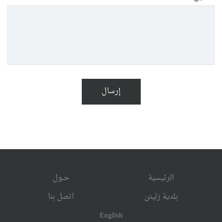
إرسال
الرئيسية
حــول
بلدية زليتن
اتصل بنا
English