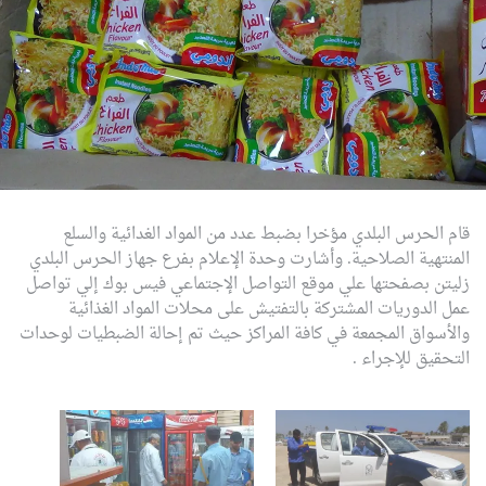
قام الحرس البلدي مؤخرا بضبط عدد من المواد الغدائية والسلع
المنتهية الصلاحية.
وأشارت وحدة الإعلام بفرع جهاز الحرس البلدي
زليتن بصفحتها علي موقع التواصل الإجتماعي فيس بوك إلي تواصل
عمل الدوريات المشتركة بالتفتيش على محلات المواد الغذائية
والأسواق المجمعة في كافة المراكز حيث تم إحالة الضبطيات لوحدات
التحقيق للإجراء .