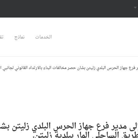
الخدمات
نماذج
تق
ر فرع جهاز الحرس البلدي زليتن بشان حصر مخالفات البناء بالارتداد القانوني لجانبي ال
 إلى مدير فرع جهاز الحرس البلدي زليتن بش
طريق الساحلي المار ببلدية زليتن.