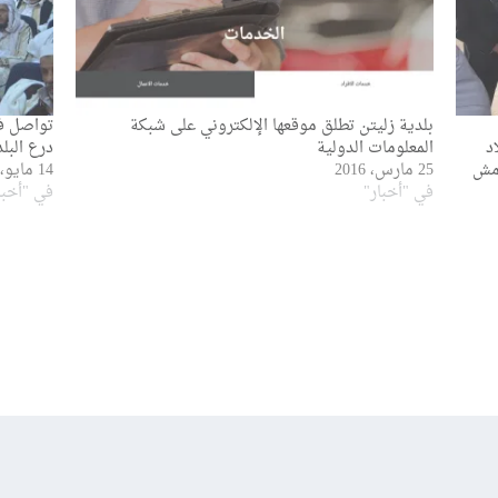
بلدية زليتن تطلق موقعها الإلكتروني على شبكة
تواصل فع
د
المعلومات الدولية
درع البل
امش
25 مارس، 2016
14 مايو، 2016
في "أخبار"
في "أخبا