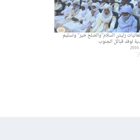
اليات زليتن السلام”والصلح خير” وتسليم
دية لوفد قبائل الجنوب
ر"