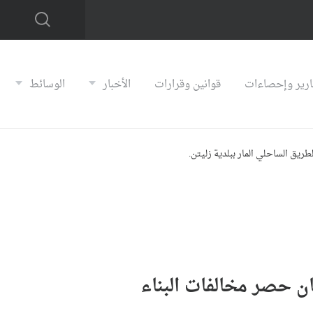
ارير وإحصاءات
قوانين وقرارات
الأخبار
الوسائط
طريق الساحلي المار ببلدية زليتن.
ان حصر مخالفات البناء