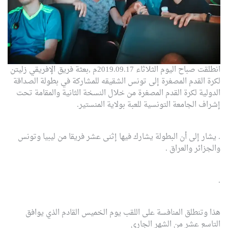
انطلقت صباح اليوم الثلاثاء 2019.09.17م ,بعثة فريق الإفريقي زليتن
لكرة القدم المصغرة إلى تونس الشقيقه للمشاركة في بطولة الصداقة
الدولية لكرة القدم المصغرة من خلال النسخة الثانية والمقامة تحت
إشراف الجامعة التونسية للعبة بولاية المنستير.
.
يشار إلى أن البطولة يشارك فيها إثنى عشر فريقا من ليبيا وتونس
والجزائر والعراق .
.
هذا وتنطلق المنافسة على اللقب يوم الخميس القادم الذي يوافق
التاسع عشر من الشهر الجاري