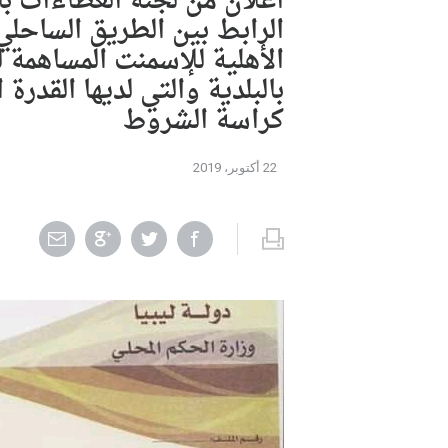
ﺍﻋﻼﻥ ﻣﻦ ﻟﺠﻨﺔ ﺍﻟﻌﻄﺎﺀﺍﺕ ﺑﺎ
ﺍﻟﺮﺍﺑﻂ ﺑﻴﻦ ﺍﻟﻄﺮﻳﻖ ﺍﻟﺴﺎﺣﻠﻲ
ﺍﻷﻫﻠﻴﺔ ﻟﻺﺳﻤﻨﺖ ﺍﻟﻤﺴﺎﻫﻤﺔ ﻟ
ﺑﺎﻟﺒﻠﺪﻳﺔ ﻭﺍﻟﺘﻲ ﻟﺪﻳﻬﺎ ﺍﻟﻘﺪﺭﺓ
ﻛﺮﺍﺳﺔ ﺍﻟﺸﺮﻭﻁ
22 أكتوبر، 2019