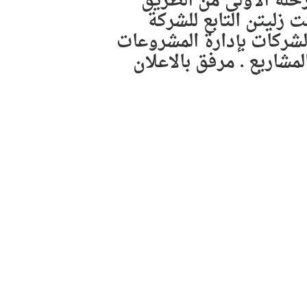
ﺣﻠﺔ ﺍﻷﻭﻟﻰ ﻣﻦ ﺍﻟﻄﺮﻳﻖ
 ﺯﻟﻴﺘﻦ ﺍﻟﺘﺎﺑﻊ ﻟﻠﺸﺮﻛﺔ
ﺸﺮﻛﺎﺕ ﺑﺈﺩﺍﺭﺓ ﺍﻟﻤﺸﺮﻭﻋﺎﺕ
 ﺍﻟﻤﺸﺎﺭﻳﻊ . ﻣﺮﻓﻖ ﺑﺎﻻﻋﻼﻥ