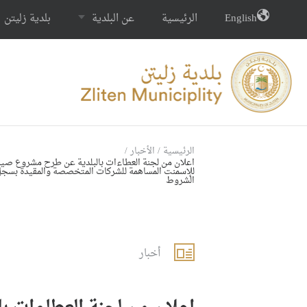
English
الرئيسية
عن البلدية
بلدية زليتن
الرئيسية
/
الأخبار
/
ﺍﻋﻼﻥ ﻣﻦ ﻟﺠﻨﺔ ﺍﻟﻌﻄﺎﺀﺍﺕ ﺑﺎﻟﺒﻠﺪﻳﺔ ﻋﻦ ﻃﺮﺡ ﻣﺸﺮﻭﻉ ﺻﻴﺎﻧﺔ
ﻟﻺﺳﻤﻨﺖ ﺍﻟﻤﺴﺎﻫﻤﺔ ﻟﻠﺸﺮﻛﺎﺕ ﺍﻟﻤﺘﺨﺼﺼﺔ ﻭﺍﻟﻤﻘﻴﺪﺓ ﺑﺴﺠﻞ ﻗﻴﺪ 
ﺍﻟﺸﺮﻭﻁ
أخبار