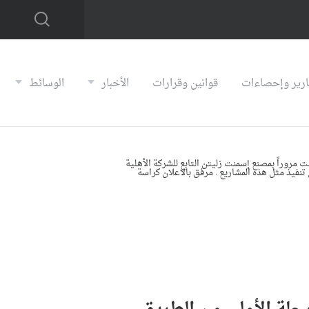
ارير وإحصاءات
قوانين وقرارات
الأخبار
الوسائط
ﻣﺮﻭﺭﺍً ﺑﻤﺼﻨﻊ ﺇﺳﻤﻨﺖ ﺯﻟﻴﺘﻦ ﺍﻟﺘﺎﺑﻊ ﻟﻠﺸﺮﻛﺔ ﺍﻷﻫﻠﻴﺔ
 ﺗﻨﻔﻴﺬ ﻣﺜﻞ ﻫﺬﻩ ﺍﻟﻤﺸﺎﺭﻳﻊ . ﻣﺮﻓﻖ ﺑﺎﻻﻋﻼﻥ ﻛﺮﺍﺳﺔ