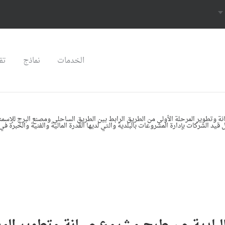
الخدمات
نماذج
تق
 ﻭﺗﻄﻮﻳﺮ ﺍﻟﻤﺮﺣﻠﺔ ﺍﻷﻭﻟﻰ ﻣﻦ ﺍﻟﻄﺮﻳﻖ ﺍﻟﺮﺍﺑﻂ ﺑﻴﻦ ﺍﻟﻄﺮﻳﻖ ﺍﻟﺴﺎﺣﻠﻲ ﻭﻣﺼﻨﻊ ﺍﻟﺒﺮﺝ ﻟﻺﺳﻤﻨﺖ 
ﺍﻟﺸﺮﻛﺎﺕ ﺑﺈﺩﺍﺭﺓ ﺍﻟﻤﺸﺮﻭﻋﺎﺕ ﺑﺎﻟﺒﻠﺪﻳﺔ ﻭﺍﻟﺘﻲ ﻟﺪﻳﻬﺎ ﺍﻟﻘﺪﺭﺓ ﺍﻟﻤﺎﻟﻴﺔ ﻭﺍﻟﻔﻨﻴﺔ ﻭﺍﻟﺨﺒﺮﺓ ﻓﻲ