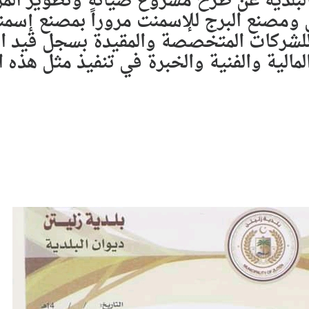
ﻟﺒﻠﺪﻳﺔ ﻋﻦ ﻃﺮﺡ ﻣﺸﺮﻭﻉ ﺻﻴﺎﻧﺔ ﻭﺗﻄﻮﻳﺮ ﺍﻟﻤﺮ
 ﻭﻣﺼﻨﻊ ﺍﻟﺒﺮﺝ ﻟﻺﺳﻤﻨﺖ ﻣﺮﻭﺭﺍً ﺑﻤﺼﻨﻊ ﺇﺳﻤﻨﺖ
ﻠﺸﺮﻛﺎﺕ ﺍﻟﻤﺘﺨﺼﺼﺔ ﻭﺍﻟﻤﻘﻴﺪﺓ ﺑﺴﺠﻞ ﻗﻴﺪ ﺍﻟ
 ﺍﻟﻤﺎﻟﻴﺔ ﻭﺍﻟﻔﻨﻴﺔ ﻭﺍﻟﺨﺒﺮﺓ ﻓﻲ ﺗﻨﻔﻴﺬ ﻣﺜﻞ ﻫﺬﻩ