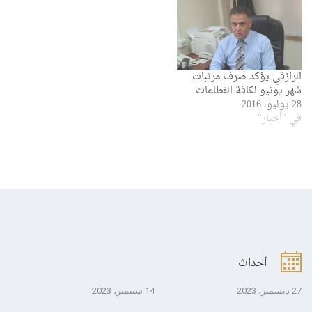
البلدية أن الحوالات المالية قد
وصلت اليوم الإربعاء وتم
تحويلها لحسابات المواطنين.
كما أشار إلي أن مراقبة
الخدمات المالية تسعي…
الرازقي:يؤكد صرف مرتبات
شهر يونيو لكافة القطاعات
28 يوليو، 2016
في "أخبار"
أحداث
27 ديسمبر، 2023
14 سبتمبر، 2023
13 سبتمبر، 3