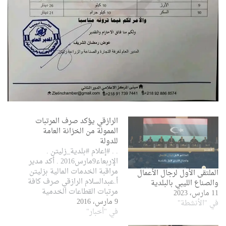
الرازقي يؤكد صرف المرتبات
الممولة من الخزانة العامة
للدولة
. . ‫#‏إعلام‬ ‫#‏بلدية_زليتن‬ .
الإربعاء9مارس2016 . أكد مدير
مراقبة الخدمات المالية بزليتن
الملتقى الأول لرجال الأعمال
أ.عبدالسلام الرازقي صرف كافة
والصناع الليبي بالبلدية
مرتبات القطاعات الخدمية
11 مارس، 2023
9 مارس، 2016
بالبلدية لشهر يناير2016.
في "الأنشطة"
في "أخبار"
وأضاف"الرازقي في تصريح
"لقسم الإعلام المحلي بديوان