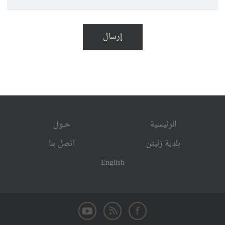
إرسال
الرئيسية
حــول
بلدية زليتن
اتصل بنا
English