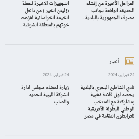
المراحل الأخيرة من إنشاء
التجهيزات الاخيرة لحملة
ال
الحديقة الواقعة بجانب
(زليتن الخير ) من داخل
با
مصرف الجمهورية بالبلدية .
الخيمة الخراسانية لفزعت
يح
خوتهم بالمنطقة الشرقية .
ال
أخبار
24 فبراير، 2024
24 فبراير، 2024
10 يناير، 4
نادي الشاطئ البحري بالبلدية
زيارة اعضاء مجلس ادارة
بش
يحصد اول قلادة ذهبية
الشركة الليبية للحديد
بمشاركتة مع المنتخب
والصلب
الوطني للبطولة الأفريقية
للترايثلون المقامة في مصر