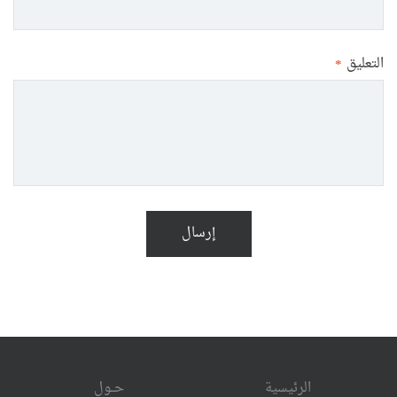
التعليق
*
إرسال
الرئيسية
حــول