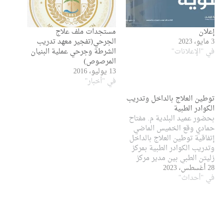
إعلان
مستجدات ملف علاج
3 مايو، 2023
الجرحي(تفجير معهد تدريب
في "الإعلانات"
الشرطة وجرحي عملية البنيان
المرصوص)
13 يوليو، 2016
في "أخبار"
توطين العلاج بالداخل وتدريب
الكوادر الطبية
بحضور عميد البلدية م. مفتاح
حمادي وقع الخميس الماضي
إتفاقية توطين العلاج بالداخل
وتدريب الكوادر الطبية بمركز
زليتن الطبي بين مدير مركز
28 أغسطس، 2023
زليتن ومركز طب الطوارئ
في "أحداث"
والدعم وذلك لرفع المعناة ورفع
العبأ على المواطنين داخل
البلدية.هذا وقد تم تسليم
سيارة إسعاف لمركز طب
الطوارئ من قبل البلدية.