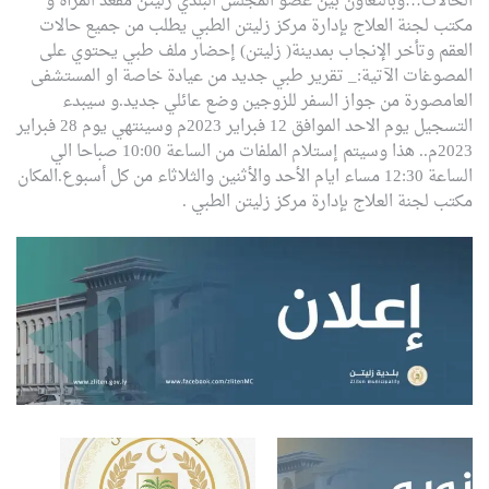
الحالات…
وبالتعاون بين عضو المجلس البلدي زليتن مقعد المرأة و
مكتب لجنة العلاج بإدارة مركز زليتن الطبي يطلب من جميع حالات
العقم وتأخر الإنجاب بمدينة( زليتن) إحضار ملف طبي يحتوي على
المصوغات الآتية:_
تقرير طبي جديد من عيادة خاصة او المستشفى
العام
صورة من جواز السفر للزوجين
وضع عائلي جديد.و سيبدء
التسجيل يوم الاحد الموافق 12 فبراير 2023م وسينتهي يوم 28 فبراير
2023م..
هذا وسيتم إستلام الملفات من الساعة 10:00 صباحا الي
الساعة 12:30 مساء ايام الأحد والأثنين والثلاثاء من كل أسبوع.
المكان
مكتب لجنة العلاج بإدارة مركز زليتن الطبي .