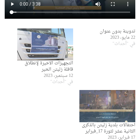
تدوينة بدون عنوان
22 مايو، 2023
في "أحداث"
التجهيزات الاخيرة لإنطلاق
قافلة زليتن الخير
12 سبتمبر، 2023
في "أحداث"
احتفالات بلدية زليتن بالذكرى
الثانية عشر لثورة 17_فبراير
17 فبراير، 2023