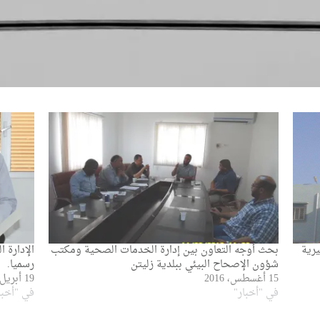
رية
بحث أوجه التعاون بين إدارة الخدمات الصحية ومكتب
الإدارة 
شؤون الإصحاح البيئي ببلدية زليتن
رسميا.
15 أغسطس، 2016
19 أبريل، 2016
في "أخبار"
في "أخبا