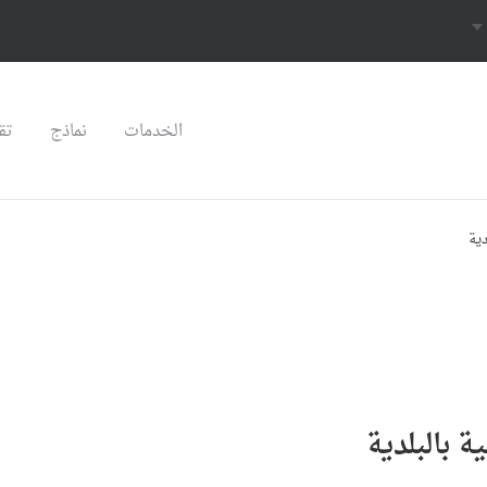
الخدمات
نماذج
تق
دية
 بالبلدية