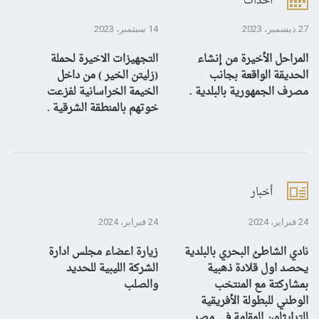
أحداث
27 ديسمبر، 2023
14 سبتمبر، 2023
13 سبتمبر، 3
المراحل الأخيرة من إنشاء
التجهيزات الاخيرة لحملة
ال
الحديقة الواقعة بجانب
(زليتن الخير ) من داخل
با
مصرف الجمهورية بالبلدية .
الخيمة الخراسانية لفزعت
يح
خوتهم بالمنطقة الشرقية .
ال
أخبار
24 فبراير، 2024
24 فبراير، 2024
10 يناير، 4
نادي الشاطئ البحري بالبلدية
زيارة اعضاء مجلس ادارة
بش
يحصد اول قلادة ذهبية
الشركة الليبية للحديد
بمشاركتة مع المنتخب
والصلب
الوطني للبطولة الأفريقية
للترايثلون المقامة في مصر