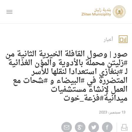
أخبار
صور | وصول القافلة الخيرية الثانية من
#زليتن محملة بالأدوية والمؤن الغذائية
لـ #بنغازي استعدادا لنقلها للأسر
المتضررة في #البيضاء و #شحات مع
العمل لإنشاء مستشفيات
ميدانية#فزعة_خوت
13 سبتمبر، 2023