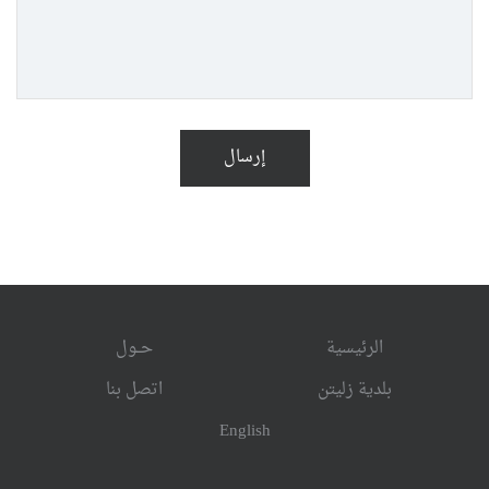
إرسال
الرئيسية
حــول
بلدية زليتن
اتصل بنا
English