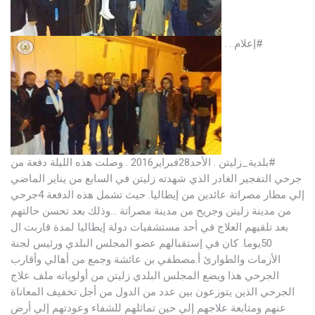
‫#‏إعلام‬
.
.
‫#‏بلدية_زليتن‬
.
الأحد28فبراير2016
.
وصلت هذه الليلة دفعة من
جرحي التفجير الغادر الذي شهدته زليتن في السابع من يناير الماضي
إلي مطار مصراتة عائدين من إيطاليا.
حيث تشمل هذه الدفعة 4جرحي
من مدينة زليتن وجريح من مدينة مصراتة …وذلك بعد تحسن حالتهم
بعد تلقيهم العلاج في أحد مستشفيات دولة إيطاليا لمدة قاربت ال
50يوما.
كان في إستقبالهم عضو المجلس البلدي ورئيس لجنة
الأزمات والطوارئ أ.مصطفي بن عائشة وجمع من أهالي وأقارب
الجرحي
هذا ويضع المجلس البلدي زليتن من أولوياته ملف علاج
الجرحي الذين يتوزعون بين عدد من الدول من أجل تخفيف المعاناة
عنهم ومتابعة علاجهم إلي حين تماثلهم للشفاء وعودتهم إلي أرض