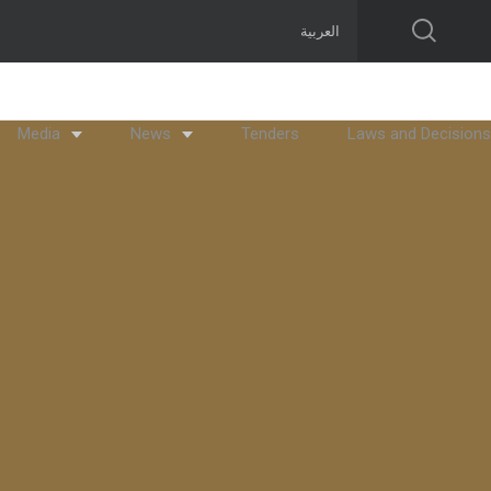
العربية
Media
News
Tenders
Laws and Decisions