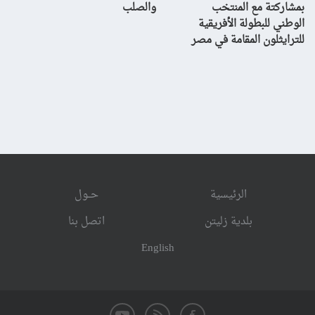
بمشاركتة مع المنتخب
والصلب
الوطني للبطولة الأفريقية
للترايثلون المقامة في مصر
الرئيسية
حــول
بلدية زليتن
اتصل بنا
English