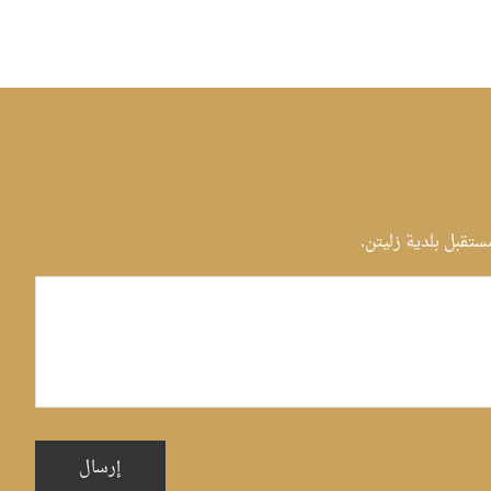
قبل بلدية زليتن.
إرسال