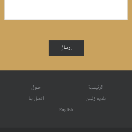
إرسال
الرئيسية
حــول
بلدية زليتن
اتصل بنا
English