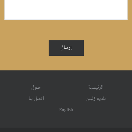
إرسال
الرئيسية
حــول
بلدية زليتن
اتصل بنا
English