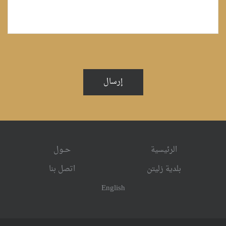
إرسال
الرئيسية
حــول
بلدية زليتن
اتصل بنا
English