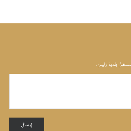
قبل بلدية زليتن.
إرسال