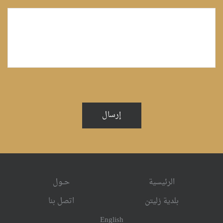
إرسال
الرئيسية
حــول
بلدية زليتن
اتصل بنا
English