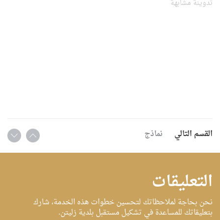
تدوينة مشابهة
المثال المحلات الكبيرة،
محلات البقالة، وهذه أمثلة
بسيطة. وفي أماكن أخرى
الوكلاء قد يكونوا في البنوك،
وكالات السفر، مكاتب البريد،
المطارات أو…
القسم التالي
نماذج
التعليقات
نحن بحاجة لملاحظاتك لتحسين خطوات هذه الخدمة، شارك
بتعليقاتك للمساعدة في تشكيل مستقبل بلدية زليتن.