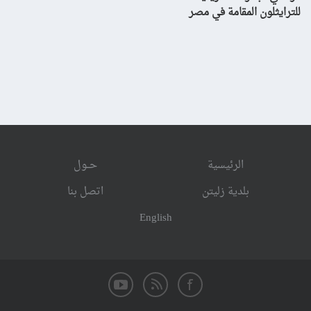
للترايثلون المقامة في مصر
الرئيسية
حــول
بلدية زليتن
اتصل بنا
English