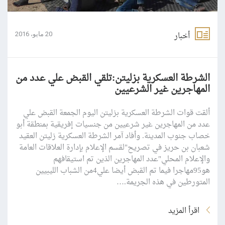
أخبار
20 مايو، 2016
الشرطة العسكرية بزليتن:تلقي القبض علي عدد من
المهاجرين غير الشرعيين
ألقت قوات الشرطة العسكرية بزليتن اليوم الجمعة القبض علي
عدد من المهاجرين غير شرعيين من جنسيات إفريقية بمنطقة أبو
خصاب جنوب المدينة. وأفاد آمر الشرطة العسكرية زليتن العقيد
شعبان بن حريز في تصريح"لقسم الإعلام بإدارة العلاقات العامة
والإعلام المحلي"عدد المهاجرين الذين تم استيقافهم
هو95مهاجرا فيما تم القبض أيضا علي4من الشباب الليبيين
المتورطين في هذه الجريمة.…
اقرأ المزيد