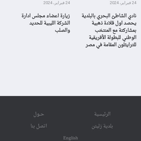
24 فبراير، 2024
24 فبراير، 2024
10 يناير، 4
نادي الشاطئ البحري بالبلدية
زيارة اعضاء مجلس ادارة
بش
يحصد اول قلادة ذهبية
الشركة الليبية للحديد
بمشاركتة مع المنتخب
والصلب
الوطني للبطولة الأفريقية
للترايثلون المقامة في مصر
الرئيسية
حــول
بلدية زليتن
اتصل بنا
English