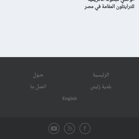
للترايثلون المقامة في مصر
الرئيسية
حــول
بلدية زليتن
اتصل بنا
English