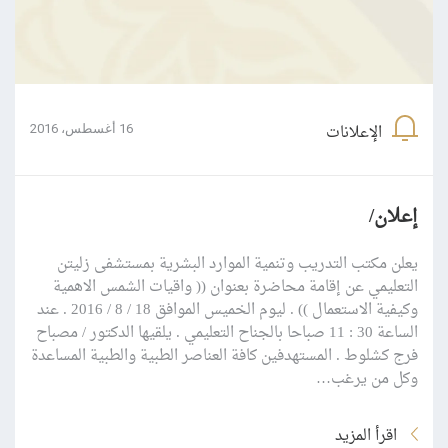
الإعلانات
16 أغسطس، 2016
إعلان/
يعلن مكتب التدريب وتنمية الموارد البشرية بمستشفى زليتن
التعليمي عن إقامة محاضرة بعنوان (( واقيات الشمس الاهمية
وكيفية الاستعمال )) . ليوم الخميس الموافق 18 / 8 / 2016 . عند
الساعة 30 : 11 صباحا بالجناح التعليمي . يلقيها الدكتور / مصباح
فرج كشلوط . المستهدفين كافة العناصر الطبية والطبية المساعدة
وكل من يرغب…
اقرأ المزيد