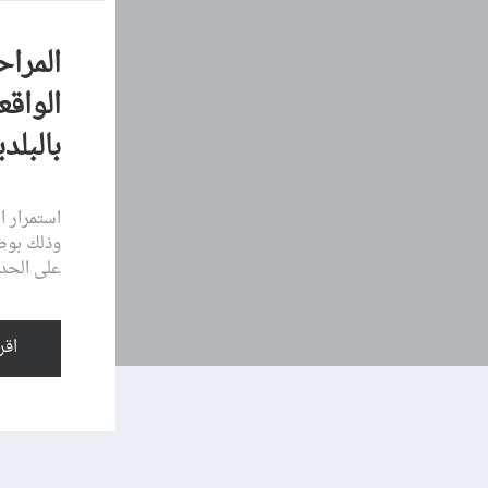
المراح
الواق
بالبلدي
استمرار ا
وذلك بوضع
على الحد
اقر