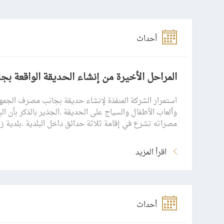
أحداث
المراحل الأخيرة من إنشاء الحديقة الواقعة بج
استمرار الشركة المنفذة لإنشاء حديقة بجانب مصرف الجمهو
وألعاب الأطفال والسياج على الحديقة .الجذير بالذكر بأن ال
مصراته تشرع في إقامة ثلاثة حدائق داخل البلدية .بلدية زليتن pality of Zliten
اقرأ المزيد
أحداث